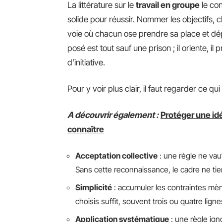
La littérature sur le
travail en groupe
le con
solide pour réussir. Nommer les objectifs, cla
voie où chacun ose prendre sa place et dép
posé est tout sauf une prison ; il oriente, il 
d’initiative.
Pour y voir plus clair, il faut regarder ce q
A découvrir également :
Protéger une idé
connaître
Acceptation collective
: une règle ne va
Sans cette reconnaissance, le cadre ne tien
Simplicité
: accumuler les contraintes mène
choisis suffit, souvent trois ou quatre ligne
Application systématique
: une règle ign