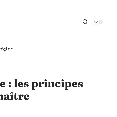
tégie
 : les principes
naître